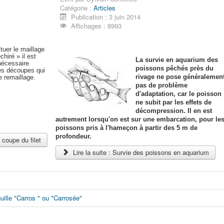
Catégorie :
Articles
Publication : 3 juin 2014
Affichages : 8993
tuer le maillage
échiré » il est
La survie en aquarium des
nécessaire
poissons pêchés près du
des découpes qui
rivage ne pose généralemen
e remaillage.
pas de problème
d'adaptation, car le poisson
ne subit par les effets de
décompression. Il en est
autrement lorsqu'on est sur une embarcation, pour le
poissons pris à l'hameçon à partir des 5 m de
profondeur.
a coupe du filet
Lire la suite : Survie des poissons en aquarium
uille "Carros " ou "Carrosée"