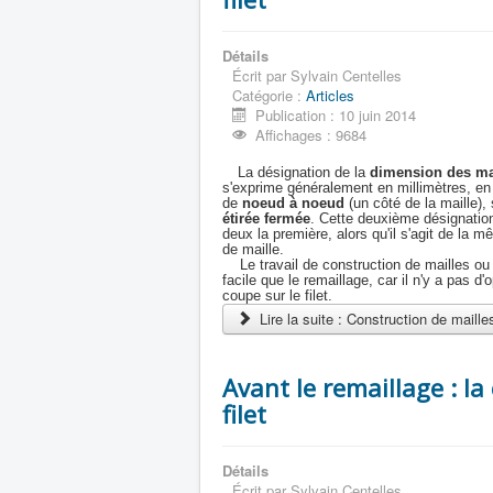
Détails
Écrit par
Sylvain Centelles
Catégorie :
Articles
Publication : 10 juin 2014
Affichages : 9684
La désignation de la
dimension des ma
s'exprime généralement en millimètres, en 
de
noeud à noeud
(un côté de la maille), 
étirée fermée
. Cette deuxième désignation
deux la première, alors qu'il s'agit de la
de maille.
Le travail de construction de mailles ou d
facile que le remaillage, car il n'y a pas d'
coupe sur le filet.
Lire la suite : Construction de mailles
Avant le remaillage : l
filet
Détails
Écrit par
Sylvain Centelles