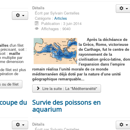
Détails
Écrit par
Sylvain Centelles
Catégorie :
Articles
Publication : 3 juin 2014
Affichages : 9040
Après la déchéance de
la Grèce, Rome, victorieuse
illes
d'un filet
précisant, soit :
de Carthage, fut le centre de
soit :
maille
rayonnement de la
 multiplie par
civilisation gréco-latine, don
 même dimension
l'expansion dans l'empire
romain réalisa l'unité morale de ce monde
e filet est plus
opération de
méditerranéen déjà doté par la nature d'une unité
géographique remarquable...
 ou de filet
Lire la suite : La "Méditerranéité"
a coupe du
Survie des poissons en
aquarium
Détails
Écrit par
Sylvain Centelles