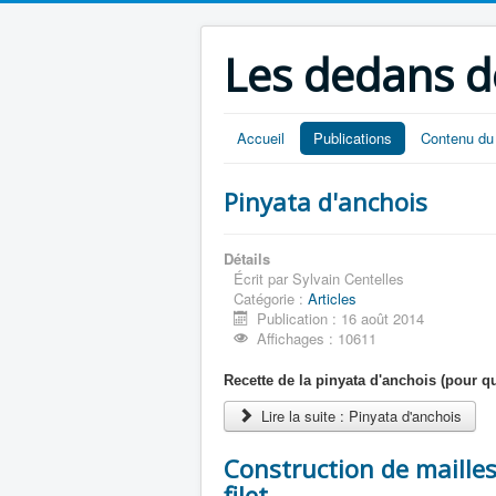
Les dedans d
Accueil
Publications
Contenu du 
Pinyata d'anchois
Détails
Écrit par
Sylvain Centelles
Catégorie :
Articles
Publication : 16 août 2014
Affichages : 10611
Recette de la pinyata d'anchois (pour q
Lire la suite : Pinyata d'anchois
Construction de maille
filet