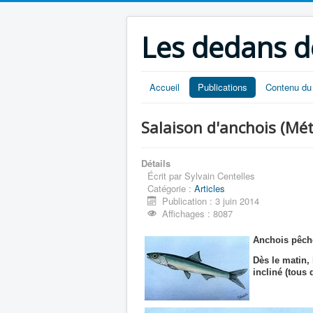
Les dedans d
Accueil
Publications
Contenu du 
Salaison d'anchois (Mé
Détails
Écrit par
Sylvain Centelles
Catégorie :
Articles
Publication : 3 juin 2014
Affichages : 8087
Anchois pêché
Dès le matin, 
incliné (tous