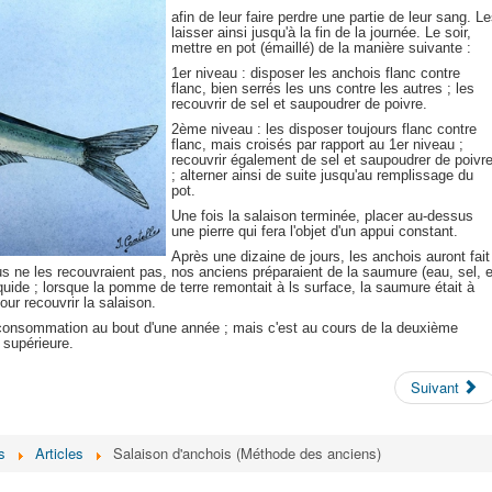
afin de leur faire perdre une partie de leur sang. L
laisser ainsi jusqu'à la fin de la journée. Le soir,
mettre en pot (émaillé) de la manière suivante :
1er niveau : disposer les anchois flanc contre
flanc, bien serrés les uns contre les autres ; les
recouvrir de sel et saupoudrer de poivre.
2ème niveau : les disposer toujours flanc contre
flanc, mais croisés par rapport au 1er niveau ;
recouvrir également de sel et saupoudrer de poivr
; alterner ainsi de suite jusqu'au remplissage du
pot.
Une fois la salaison terminée, placer au-dessus
une pierre qui fera l'objet d'un appui constant.
Après une dizaine de jours, les anchois auront fait
jus ne les recouvraient pas, nos anciens préparaient de la saumure (eau, sel, e
uide ; lorsque la pomme de terre remontait à ls surface, la saumure était à
our recouvrir la salaison.
a consommation au bout d'une année ; mais c'est au cours de la deuxième
 supérieure.
Suivant
s
Articles
Salaison d'anchois (Méthode des anciens)