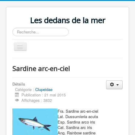
Les dedans de la mer
Rechercher
Basculer
la
navigation
Accueil
Sardine arc-en-ciel
Publications
Contenu du livre
Détails
Catégorie :
Clupeidae
Revue de presse
Publication : 21 mai 2015
Affichages : 3832
Contact
Fra. Sardine arc-en-ciel
Lat. Dussumieria acuta
Esp. Sardina arco iris
Cat. Sardina arc iris
Ang. Rainbow sardine