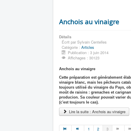
Anchois au vinaigre
Détails
Écrit par
Sylvain Centelles
Catégorie :
Articles
Publication : 3 juin 2014
Affichages : 30123
Anchois au vinaigre
Cette préparation est généralement éla
vinaigre blanc, mais les pêcheurs catal
toujours utilisé du vinaigre du Pays, o
moût de raisins : grenaches et carignan
producion. Sa couleur pouvait varier d
(c'est toujours le cas).
Lire la suite : Anchois au vinaigre
1
2
3