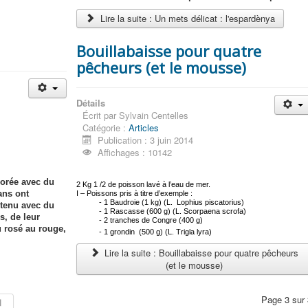
Lire la suite : Un mets délicat : l'espardènya
Bouillabaisse pour quatre
pêcheurs (et le mousse)
Détails
Écrit par
Sylvain Centelles
Catégorie :
Articles
Publication : 3 juin 2014
Affichages : 10142
borée avec du
2 Kg 1 /2 de poisson lavé à l’eau de mer.
ans ont
I – Poissons pris à titre d’exemple :
- 1 Baudroie (1 kg) (L. Lophius piscatorius)
btenu avec du
- 1 Rascasse (600 g) (L. Scorpaena scrofa)
s, de leur
- 2 tranches de Congre (400 g)
u rosé au rouge,
- 1 grondin (500 g) (L. Trigla lyra)
Lire la suite : Bouillabaisse pour quatre pêcheurs
(et le mousse)
Page 3 sur 