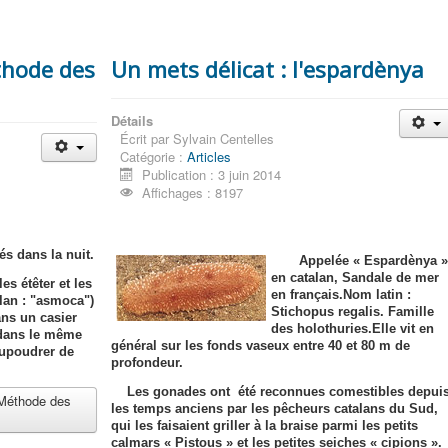
thode des
Un mets délicat : l'espardènya
Détails
Écrit par
Sylvain Centelles
Catégorie :
Articles
Publication : 3 juin 2014
Affichages : 8197
s dans la nuit.
Appelée « Espardènya 
en catalan, Sandale de mer
les étêter et les
en français.Nom latin :
alan : "asmoca")
Stichopus regalis. Famille
ans un casier
des holothuries.Elle vit en
 dans le même
général sur les fonds vaseux entre 40 et 80 m de
aupoudrer de
profondeur.
Les gonades ont été reconnues comestibles depui
 (Méthode des
les temps anciens par les pêcheurs catalans du Sud,
qui les faisaient griller à la braise parmi les petits
calmars « Pistous » et les petites seiches « cipions ».