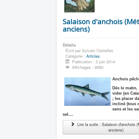
Salaison d'anchois (Mé
anciens)
Détails
Écrit par
Sylvain Centelles
Catégorie :
Articles
Publication : 3 juin 2014
Affichages : 8090
Anchois pêché
Dès le matin, 
vider (en Cat
; les placer d
incliné (tous
sens et les s
sel....
Lire la suite : Salaison d'anchois
anciens)