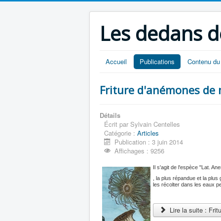
Les dedans d
Accueil
Publications
Contenu du 
Friture d'anémones de
Détails
Écrit par
Sylvain Centelles
Catégorie :
Articles
Publication : 3 juin 2014
Affichages : 9256
Il s'agit de l'espèce "Lat. A
, la plus répandue et la plu
les récolter dans les eaux p
Lire la suite : Fr