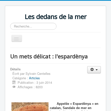
Les dedans de la mer
Rechercher
Basculer
la
navigation
Accueil
Un mets délicat : l'espardènya
Publications
Contenu du livre
Détails
Écrit par
Sylvain Centelles
Revue de presse
Catégorie :
Articles
Publication : 3 juin 2014
Contact
Affichages : 8203
Appelée « Espardènya » en
catalan, Sandale de mer en