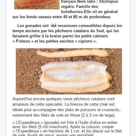
français.Nom latin : Stichopus
regalis. Famille des
holothuries.Elle vit en général
sur les fonds vaseux entre 40 et 80 m de profondeur.
Les gonades ont été reconnues comestibles depuis les
temps anciens par les pêcheurs catalans du Sud, qui les
faisaient griller à la braise parmi les petits calmars
« Pistous » et les petites seiches « cipions ».
Aujourd’hui encore quelques vieux pêcheurs catalans sont
amateurs de cette spécialité. La finesse de cette chair est
idéale pour accompagner des plats de poissons et crustacés,
notamment des filets de sole en friture (2 à 3 cm de large).
« L’Espardènya » (gonade) est frite à l’huile d’olive en entier
avec les filets (5 mn maximum). Après la cuisson, couper
« l’Espardènya » en fractions de 1 cm, et les placer sur le filet
de sole. Avant de servir, ajouter une persillade.